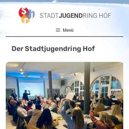
Zum
Inhalt
STADT
JUGEND
RING HOF
springen
Menü
Der Stadtjugendring Hof