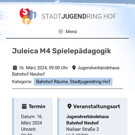
Zum
Inhalt
STADT
JUGEND
RING HOF
springen
Menü
Juleica M4 Spielepädagogik
16. März 2024
, 09:00 Uhr
Jugendverbändehaus
Bahnhof Neuhof
Kategorie:
Bahnhof Räume, Stadtjugendring Hof
Termin
Veranstaltungsort
Datum:
16.
Jugendverbändehaus
März 2024
Bahnhof Neuhof
Uhrzeit:
Nailaer Straße 2