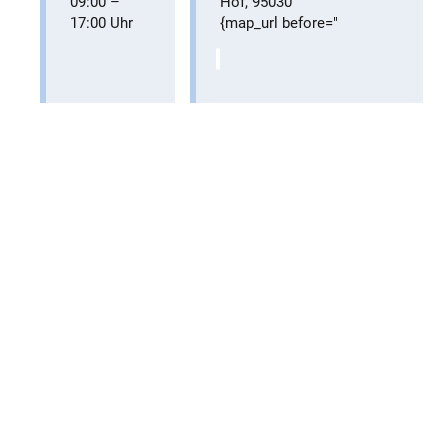
09:00
–
Hof
,
95030
17:00
Uhr
{map_url before="