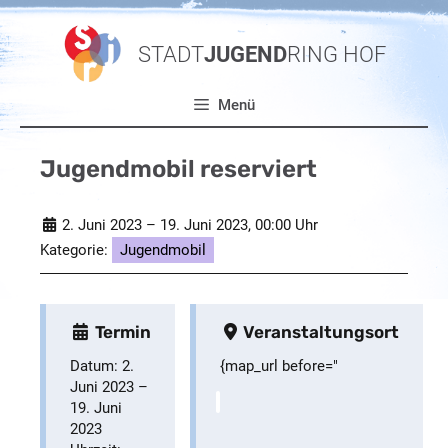
Zum
Inhalt
STADT
JUGEND
RING HOF
springen
Menü
Jugendmobil reserviert
2. Juni 2023
–
19. Juni 2023
, 00:00 Uhr
Kategorie:
Jugendmobil
Termin
Veranstaltungsort
Datum:
2.
{map_url before="
Juni 2023
–
19. Juni
2023