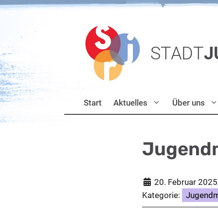
Zum
Inhalt
springen
STADT
J
Start
Aktuelles
Über uns
Jugendm
20. Februar 2025
Kategorie:
Jugendm