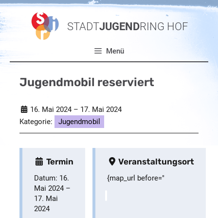
Zum
Inhalt
STADT
JUGEND
RING HOF
springen
Menü
Jugendmobil reserviert
16. Mai 2024
–
17. Mai 2024
Kategorie:
Jugendmobil
Termin
Veranstaltungsort
Datum:
16.
{map_url before="
Mai 2024
–
17. Mai
2024