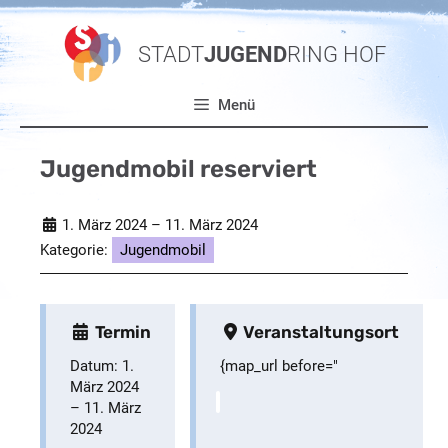
Zum
Inhalt
STADT
JUGEND
RING HOF
springen
Menü
Jugendmobil reserviert
1. März 2024
–
11. März 2024
Kategorie:
Jugendmobil
Termin
Veranstaltungsort
Datum:
1.
{map_url before="
März 2024
–
11. März
2024