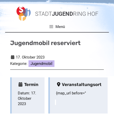
Zum
Inhalt
STADT
JUGEND
RING HOF
springen
Menü
Jugendmobil reserviert
17. Oktober 2023
Kategorie:
Jugendmobil
Termin
Veranstaltungsort
Datum:
17.
{map_url before="
Oktober
2023