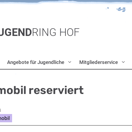
UGEND
RING HOF
Angebote für Jugendliche
Mitgliederservice
obil reserviert
3
obil