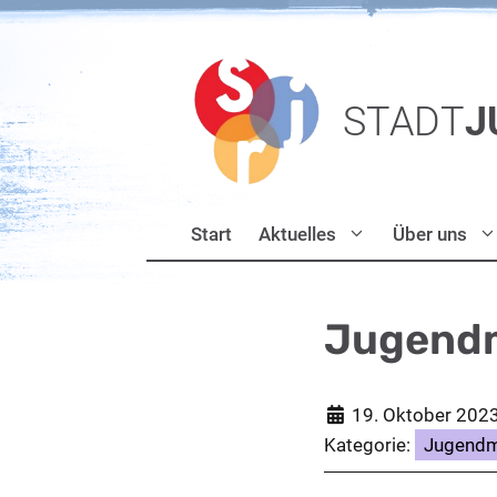
Zum
Inhalt
springen
STADT
J
Start
Aktuelles
Über uns
Jugendm
19. Oktober 202
Kategorie:
Jugendm