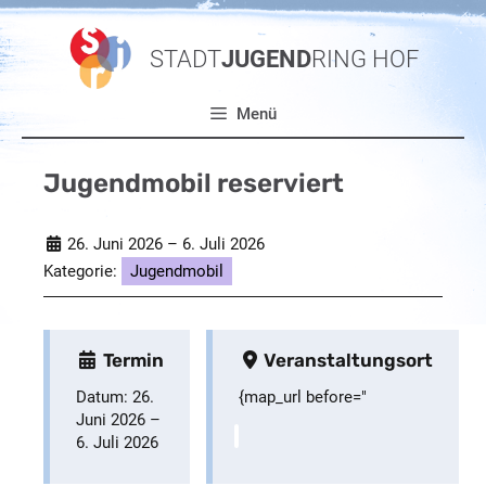
Zum
Inhalt
STADT
JUGEND
RING HOF
springen
Menü
Jugendmobil reserviert
26. Juni 2026
–
6. Juli 2026
Kategorie:
Jugendmobil
Termin
Veranstaltungsort
Datum:
26.
{map_url before="
Juni 2026
–
6. Juli 2026