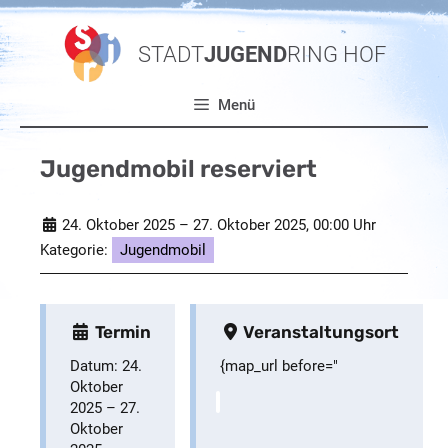
Zum
Inhalt
STADT
JUGEND
RING HOF
springen
Menü
Jugendmobil reserviert
24. Oktober 2025
–
27. Oktober 2025
, 00:00 Uhr
Kategorie:
Jugendmobil
Termin
Veranstaltungsort
Datum:
24.
{map_url before="
Oktober
2025
–
27.
Oktober