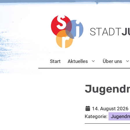
Zum
Inhalt
springen
STADT
J
Start
Aktuelles
Über uns
Jugendm
14. August 2026
Kategorie:
Jugendm