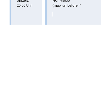
Uhrzeit:
Hof
,
95030
20:00 Uhr
{map_url before="