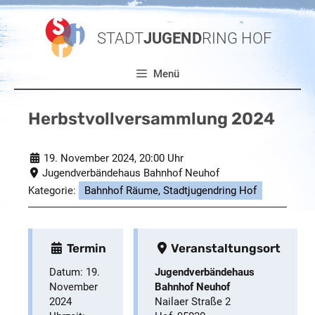
Zum
Inhalt
STADT
JUGEND
RING HOF
springen
Menü
Herbstvollversammlung 2024
19. November 2024
, 20:00 Uhr
Jugendverbändehaus Bahnhof Neuhof
Kategorie:
Bahnhof Räume, Stadtjugendring Hof
Termin
Veranstaltungsort
Datum:
19.
Jugendverbändehaus
November
Bahnhof Neuhof
2024
Nailaer Straße 2