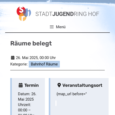
Zum
Inhalt
STADT
JUGEND
RING HOF
springen
Menü
Räume belegt
26. Mai 2025
, 00:00 Uhr
Kategorie:
Bahnhof Räume
Termin
Veranstaltungsort
Datum:
26.
{map_url before="
Mai 2025
Uhrzeit:
00:00
–